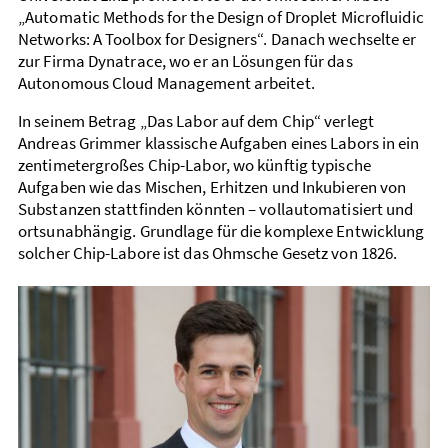
„Automatic Methods for the Design of Droplet Microfluidic
Networks: A Toolbox for Designers“. Danach wechselte er
zur Firma Dynatrace, wo er an Lösungen für das
Autonomous Cloud Management arbeitet.
In seinem Betrag „Das Labor auf dem Chip“ verlegt
Andreas Grimmer klassische Aufgaben eines Labors in ein
zenti­meter­großes Chip-Labor, wo künftig typische
Aufgaben wie das Mischen, Erhitzen und Inkubieren von
Substanzen statt­finden könnten – voll­auto­matisiert und
orts­unabhängig. Grund­lage für die komplexe Entwicklung
solcher Chip-Labore ist das Ohmsche Gesetz von 1826.