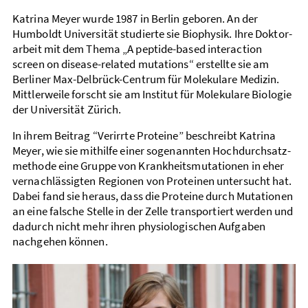
Katrina Meyer wurde 1987 in Berlin geboren. An der
Humboldt Universität studierte sie Biophysik. Ihre Doktor­
arbeit mit dem Thema „A peptide-based interaction
screen on disease-related mutations“ erstellte sie am
Berliner Max-Delbrück-Centrum für Molekulare Medizin.
Mittler­weile forscht sie am Institut für Molekulare Biologie
der Universität Zürich.
In ihrem Beitrag “Verirrte Proteine” beschreibt Katrina
Meyer, wie sie mit­hilfe einer sogenannten Hoch­durch­satz­
methode eine Gruppe von Krank­heits­mutationen in eher
vernachlässigten Regionen von Proteinen unter­sucht hat.
Dabei fand sie heraus, dass die Proteine durch Mutationen
an eine falsche Stelle in der Zelle transportiert werden und
dadurch nicht mehr ihren physiologischen Aufgaben
nachgehen können.