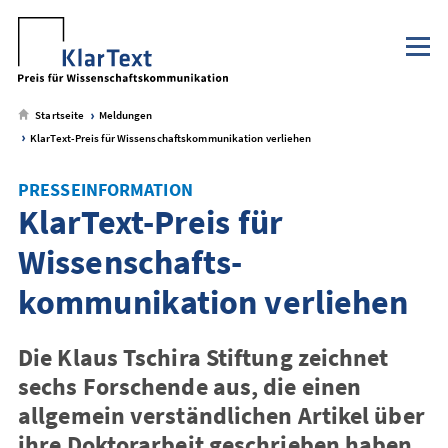
Klaus Tschira Stiftung
NaWik.de
zum
zum
zum
zum
Metamenü
Hauptmenü
Seiteninhalt
Footer-
Menü
Startseite
Meldungen
KlarText-Preis für Wissenschafts­kommunikation verliehen
PRESSEINFORMATION
KlarText-Preis für
Wissenschafts­
kommunikation verliehen
Die Klaus Tschira Stiftung zeichnet
sechs Forschende aus, die einen
allgemein verständlichen Artikel über
ihre Doktorarbeit geschrieben haben