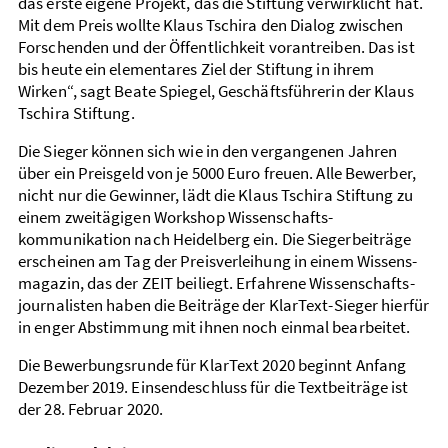
das erste eigene Projekt, das die Stiftung verwirklicht hat.
Mit dem Preis wollte Klaus Tschira den Dialog zwischen
Forschenden und der Öffentlichkeit vorantreiben. Das ist
bis heute ein elementares Ziel der Stiftung in ihrem
Wirken“, sagt Beate Spiegel, Geschäfts­führerin der Klaus
Tschira Stiftung.
Die Sieger können sich wie in den vergangenen Jahren
über ein Preis­geld von je 5000 Euro freuen. Alle Bewerber,
nicht nur die Gewinner, lädt die Klaus Tschira Stiftung zu
einem zweitägigen Workshop Wissen­schafts­
kommunikation nach Heidelberg ein. Die Sieger­beiträge
erscheinen am Tag der Preis­verleihung in einem Wissens­
magazin, das der ZEIT beiliegt. Erfahrene Wissen­schafts­
journalisten haben die Beiträge der KlarText-Sieger hierfür
in enger Abstimmung mit ihnen noch einmal bearbeitet.
Die Bewerbungsrunde für KlarText 2020 beginnt Anfang
Dezember 2019. Einsendeschluss für die Textbeiträge ist
der 28. Februar 2020.