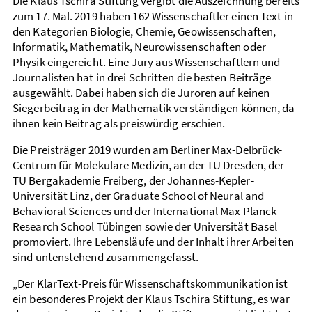
Die Klaus Tschira Stiftung vergibt die Auszeichnung bereits
zum 17. Mal. 2019 haben 162 Wissen­schaftler einen Text in
den Kategorien Biologie, Chemie, Geo­wissenschaften,
Informatik, Mathematik, Neuro­wissenschaften oder
Physik eingereicht. Eine Jury aus Wissen­schaftlern und
Journalisten hat in drei Schritten die besten Beiträge
ausgewählt. Dabei haben sich die Juroren auf keinen
Sieger­beitrag in der Mathematik verständigen können, da
ihnen kein Beitrag als preis­würdig erschien.
Die Preisträger 2019 wurden am Berliner Max-Delbrück-
Centrum für Molekulare Medizin, an der TU Dresden, der
TU Bergakademie Freiberg, der Johannes-Kepler-
Universität Linz, der Graduate School of Neural and
Behavioral Sciences und der International Max Planck
Research School Tübingen sowie der Universität Basel
promoviert. Ihre Lebensläufe und der Inhalt ihrer Arbeiten
sind untenstehend zusammen­gefasst.
„Der KlarText-Preis für Wissenschafts­kommunikation ist
ein besonderes Projekt der Klaus Tschira Stiftung, es war