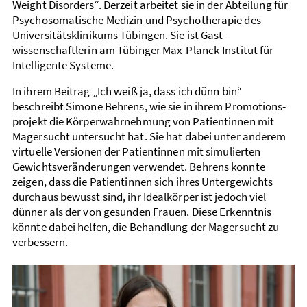
Weight Disorders“. Derzeit arbeitet sie in der Abteilung für
Psycho­somatische Medizin und Psycho­therapie des
Universitäts­klinikums Tübingen. Sie ist Gast­
wissenschaftlerin am Tübinger Max-Planck-Institut für
Intelligente Systeme.
In ihrem Beitrag „Ich weiß ja, dass ich dünn bin“
beschreibt Simone Behrens, wie sie in ihrem Promotions­
projekt die Körper­wahr­nehmung von Patientinnen mit
Magersucht unter­sucht hat. Sie hat dabei unter anderem
virtuelle Versionen der Patientinnen mit simulierten
Gewichts­veränderungen verwendet. Behrens konnte
zeigen, dass die Patientinnen sich ihres Untergewichts
durch­aus bewusst sind, ihr Ideal­körper ist jedoch viel
dünner als der von gesunden Frauen. Diese Erkenntnis
könnte dabei helfen, die Behandlung der Mager­sucht zu
verbessern.