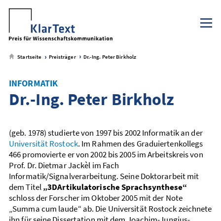
Klaus Tschira Stiftung
NaWik.de
zum
zum
zum
zum
Metamenü
Hauptmenü
Seiteninhalt
Footer-
Menü
Startseite
Preisträger
Dr.-Ing. Peter Birkholz
INFORMATIK
Dr.-Ing. Peter Birkholz
(geb. 1978) studierte von 1997 bis 2002 Informatik an der
Universität Rostock
. Im Rahmen des Graduiertenkollegs
466 promovierte er von 2002 bis 2005 im Arbeitskreis von
Prof. Dr. Dietmar Jackèl im Fach
Informatik/Signalverarbeitung. Seine Doktorarbeit mit
dem Titel
„3DArtikulatorische Sprachsynthese“
schloss der Forscher im Oktober 2005 mit der Note
„Summa cum laude“ ab. Die Universität Rostock zeichnete
ihn für seine Dissertation mit dem Joachim-Jungius-