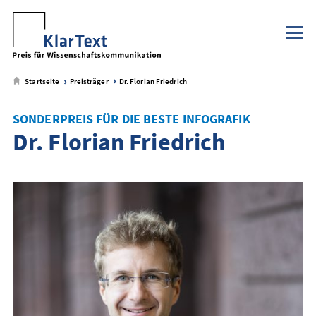
Klaus Tschira Stiftung
NaWik.de
zum
zum
zum
zum
Metamenü
Hauptmenü
Seiteninhalt
Footer-
Menü
Startseite
Preisträger
Dr. Florian Friedrich
SONDERPREIS FÜR DIE BESTE INFOGRAFIK
Dr. Florian Friedrich