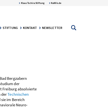
Klaus Tschira Stiftung
NaWik.de
STIFTUNG
KONTAKT
NEWSLETTER
AFT
NGEN
DIE KLAUS TSCHIRA STIFTUNG
DER STIFTER: KLAUS TSCHIRA
 Bad Bergzabern
studium der
t Freiburg absolvierte
n der
Technischen
 sie im Bereich
haviorale Neuro­