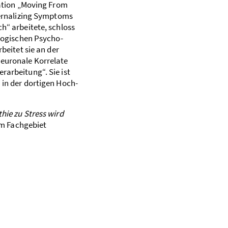
tation „Moving From
ternalizing Symptoms
h“ arbeitete, schloss
ologischen Psycho­
beitet sie an der
euronale Korrelate
rarbeitung“. Sie ist
 in der dortigen Hoch­
ie zu Stress wird
 im Fachgebiet