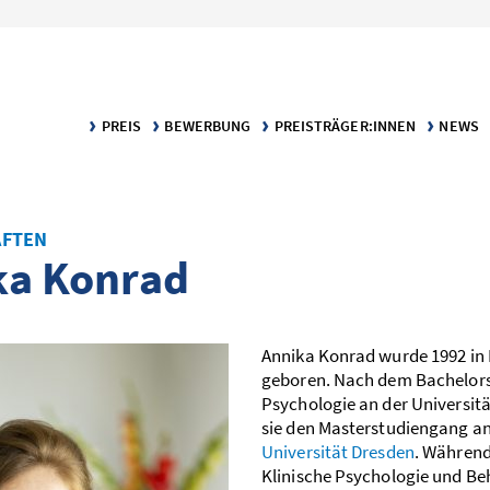
PREIS
BEWERBUNG
PREISTRÄGER:INNEN
NEWS
KLARTEXT – DER PREIS FÜR VERSTÄNDLICHE WISSENSCH
BEWERBUNGS­VORAUSSETZUNGEN
DIE PREISTRÄGER:INNEN
MELDU
KATEGORIE TEXT
BEWERBUNGSPORTAL
PUBLIKATIONEN
KATEGORIE INFOGRAFIK
FTEN
ka Konrad
Annika Konrad wurde 1992 in
geboren. Nach dem Bachelor­
Psychologie an der Universitä
sie den Master­studien­gang a
Universität Dresden
. Während
Klinische Psychologie und Be