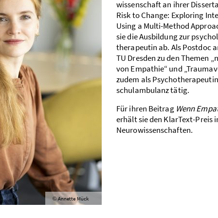
wissenschaft an ihrer Disser
Risk to Change: Exploring In
Using a Multi-Method Approac
sie die Ausbildung zur psych
therapeutin ab. Als Postdoc ar
TU Dresden zu den Themen „n
von Empathie“ und „Trauma­ve
zudem als Psycho­therapeutin
schul­ambulanz tätig.
Für ihren Beitrag
Wenn Empath
erhält sie den KlarText-Preis
Neurowissenschaften.
Annette Mück
©