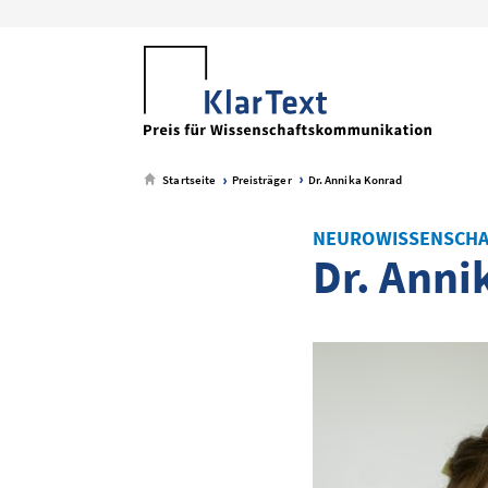
zum
zum
zum
zum
Metamenü
Hauptmenü
Seiteninhalt
Footer-
Menü
Startseite
Preisträger
Dr. Annika Konrad
NEUROWISSENSCHA
Dr. Anni