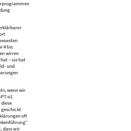
ter­programmen
idung
erklärbarer
ort
 neuesten
r 4 bis
en wirren
hat – sie hat
ld- und
sserungen
ln, wenn wir
GPT-o1
 diese
e geschickt
rklärungen oft
nken­führung“
, dass wir