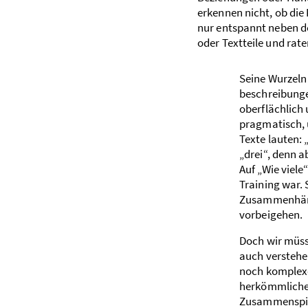
erkennen nicht, ob die 
nur entspannt neben dem
oder Textteile und rat
Seine Wurzeln 
beschreibunge
ober­flächlich
pragmatisch, 
Texte lauten: 
„drei“, denn a
Auf „Wie viele
Training war. 
Zusammen­häng
vorbeigehen.
Doch wir müsse
auch verstehe
noch komplexer
herkömmlicher
Zusammen­spiel