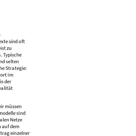
­
xte sind oft
ist zu
. Typische
und selten
he Strategie:
wort im
is der
alität
 wir müssen
modelle sind
nalen Netze
n auf dem
trag einzelner