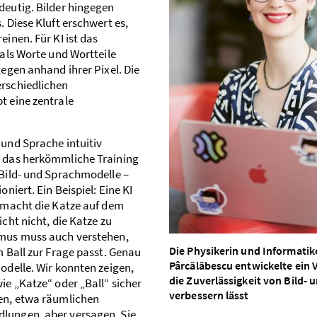
­deutig. Bilder hingegen
. Diese Kluft erschwert es,
einen. Für KI ist das
 als Worte und Wortteile
gegen anhand ihrer Pixel. Die
erschiedlichen
t eine zentrale
 und Sprache intuitiv
r das herkömmliche Training
Bild- und Sprach­modelle –
oniert. Ein Beispiel: Eine KI
s macht die Katze auf dem
icht nicht, die Katze zu
hmus muss auch verstehen,
Die Physikerin und Informatike
m Ball zur Frage passt. Genau
Pârcălăbescu entwickelte ein 
Modelle. Wir konnten zeigen,
die Zuverlässigkeit von Bild-
ie „Katze“ oder „Ball“ sicher
verbessern lässt
nen, etwa räumlichen
lungen, aber versagen. Sie