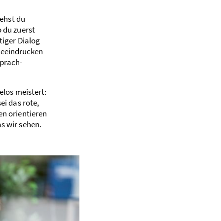
iehst du
o du zuerst
tiger Dialog
beeindrucken
prach­­
elos meistert:
ei das rote,
en orientieren
s wir sehen.