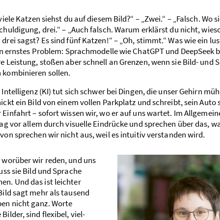
 viele Katzen siehst du auf diesem Bild?“ – „Zwei.“ – „Falsch. Wo s
chuldigung, drei.“ – „Auch falsch. Warum erklärst du nicht, wies
drei sagst? Es sind fünf Katzen!“ – „Oh, stimmt.“ Was wie ein lus
 ein ernstes Problem: Sprach­modelle wie ChatGPT und DeepSeek 
e Leistung, stoßen aber schnell an Grenzen, wenn sie Bild- und S
 kombinieren sollen.
 Intelligenz (KI) tut sich schwer bei Dingen, die unser Gehirn müh
ickt ein Bild von einem vollen Park­platz und schreibt, sein Auto s
Einfahrt – sofort wissen wir, wo er auf uns wartet. Im Allgemein
tag vor allem durch visuelle Eindrücke und sprechen über das, wa
von sprechen wir nicht aus, weil es intuitiv verstanden wird.
, worüber wir reden, und uns
muss sie Bild und Sprache
en. Und das ist leichter
Bild sagt mehr als tausend
ben nicht ganz. Worte
ilder, sind flexibel, viel­