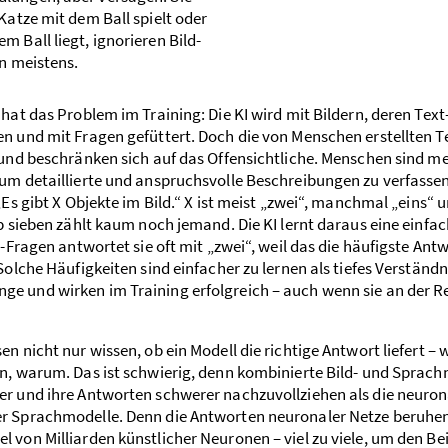
Katze mit dem Ball spielt oder
 Ball liegt, ignorieren Bild-
en meistens.
hat das Problem im Training: Die KI wird mit Bildern, deren Text
n und mit Fragen gefüttert. Doch die von Menschen erstellten Te
 und beschränken sich auf das Offensichtliche. Menschen sind me
um detaillierte und anspruchs­volle Beschreibungen zu verfassen
„Es gibt X Objekte im Bild.“ X ist meist „zwei“, manchmal „eins“ 
b sieben zählt kaum noch jemand. Die KI lernt daraus eine einfac
“-Fragen antwortet sie oft mit „zwei“, weil das die häufigste Ant
Solche Häufigkeiten sind einfacher zu lernen als tiefes Verständn
e und wirken im Training erfolg­reich – auch wenn sie an der Re
n nicht nur wissen, ob ein Modell die richtige Antwort liefert –
n, warum. Das ist schwierig, denn kombinierte Bild- und Sprach­
 und ihre Antworten schwerer nach­zu­voll­ziehen als die neuro
 Sprachmodelle. Denn die Antworten neuronaler Netze beruhe
 von Milliarden künstlicher Neuronen – viel zu viele, um den Bei