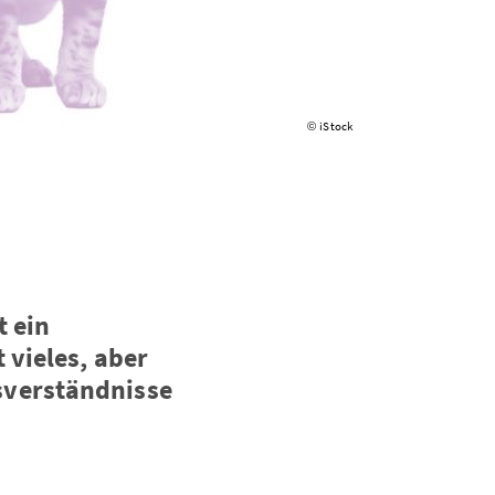
iStock
©
t ein
 vieles, aber
sverständnisse