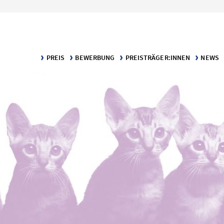
PREIS
BEWERBUNG
PREISTRÄGER:INNEN
NEWS
KLARTEXT – DER PREIS FÜR VERSTÄNDLICHE WISSENSCH
BEWERBUNGS­VORAUSSETZUNGEN
DIE PREISTRÄGER:INNEN
MELDU
KATEGORIE TEXT
BEWERBUNGSPORTAL
PUBLIKATIONEN
KATEGORIE INFOGRAFIK