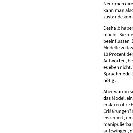
Neuronen dire
kann man also
zustande kom
Deshalb haben
macht. Sie mis
beeinflussen.
Modelle verlas
10 Prozent de
Antworten, bei
es eben nicht
Sprach­modell
nötig.
Aber warum so
das Modell ei
erklären ihre 
Erklärungen? E
inszeniert, um
manipulierbar
aufzwingen, oh