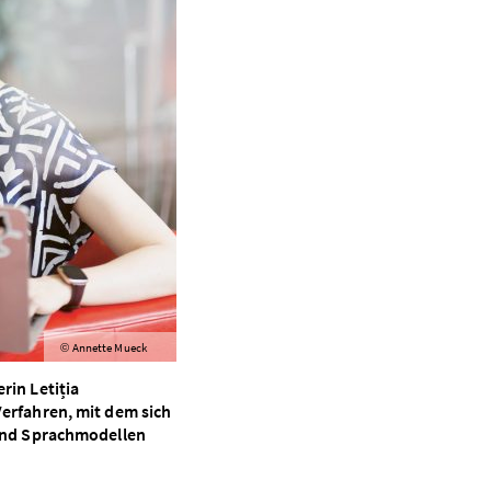
Annette Mueck
©
rin Letiția
Verfahren, mit dem sich
 und Sprach­modellen