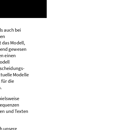
ls auch bei
ten
t das Modell,
idend gewesen
en einen
odell
tscheidungs­
tuelle Modelle
 für die
.
piels­weise
­sequenzen
en und Texten
ch unsere