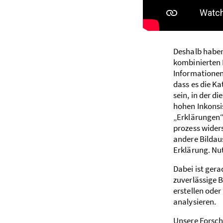
Deshalb haben 
kombinierten 
Informationen 
dass es die Ka
sein, in der d
hohen Inkonsis
„Erklärungen“ 
prozess wider
andere Bild­au
Erklärung. Nut
Dabei ist gerad
zuverlässige B
erstellen ode
analysieren.
Unsere Forsch