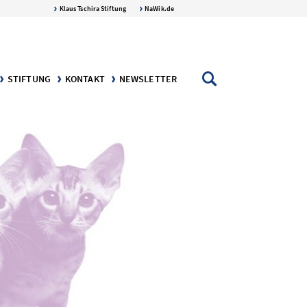
Klaus Tschira Stiftung
NaWik.de
STIFTUNG
KONTAKT
NEWSLETTER
AFT
NGEN
DIE KLAUS TSCHIRA STIFTUNG
DER STIFTER: KLAUS TSCHIRA