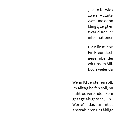
„Hallo KI, wie
zwei?“ – „Ents
zwei und dann 
klingt, zeigt
zwar durch ihr
informationen
Die Künstliche
Ein Freund sch
gegenüber der 
wir uns im All
Doch vieles da
Wenn KI verstehen soll
im Alltag helfen soll, 
nahtlos verbinden könn
gesagt als getan: „Ein 
Worte“ – das stimmt e
abstrahieren unzählige B