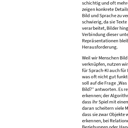
schichtig und oft mehr
zeigen konkrete Details
Bild und Sprache zu ver
schwierig, da sie Texte
verarbeitet, Bilder hin
Verbindung dieser unt
Repräsentationen bleib
Herausforderung.
Weil wir Menschen Bild
verknüpfen, nutzen wi
für Sprach-KI auch für 
was oft nicht gut funkti
soll auf die Frage „Wa
Bild?“ antworten. Es re
erkennen; der Algorit
dass ihr Spiel mit eine
daran scheitern viele 
dass sie zwar Objekte w
erkennen, bei Relatio
Beziehungen oder Hand