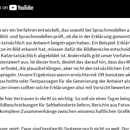
wir ein Verfahren entwickelt, das sowohl bei Sprach­modellen a
Bild- und Sprach­modellen prüft, ob die in der Erklärung genann
tatsächlich zur Antwort bei­getragen haben. Ein Beispiel: Erklär
tze im Bild erkannt hat, müssen dafür die Bild­bereiche entsche
ie Katze tatsächlich abgebildet ist. Andernfalls gibt unser Verfahr
tenz­wert aus. Ist dieser hoch, deutet das darauf hin, dass das M
erfindet, die plausibel klingen, aber nicht den tatsächlichen En
spiegeln. Unsere Ergebnisse waren ernüchternd: Oft benutzen ak
s­schnitte oder Text­passagen für die Generierung der Antwort als
zer:innen sollten solche Erklärungen also mit Vorsicht bewerten
e hier Vertrauen in die KI so wichtig. So soll sie eines Tages beis
ild­beschreibungen für Sehbehinderte liefern, Berichte aus Foto
r komplexe Zusammen­hänge zwischen wissenschaftlichen Grafik
ung zeigt: Zwar sind heutige KI-Systeme noch nicht so weit. Do