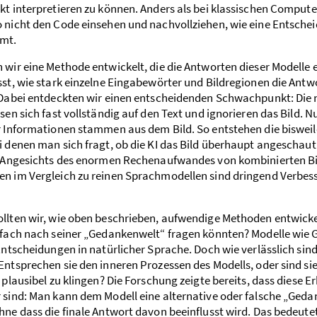
kt interpretieren zu können. Anders als bei klassischen Compu
 nicht den Code einsehen und nach­voll­ziehen, wie eine Entsche
mt.
 wir eine Methode entwickelt, die die Antworten dieser Modelle 
st, wie stark einzelne Eingabe­wörter und Bild­regionen die Antw
 Dabei entdeckten wir einen entscheidenden Schwach­punkt: Die
sen sich fast voll­ständig auf den Text und ignorieren das Bild. Nu
r Informationen stammen aus dem Bild. So entstehen die bisweil
 denen man sich fragt, ob die KI das Bild überhaupt angeschaut 
. Angesichts des enormen Rechen­aufwandes von kombinierten Bi
en im Vergleich zu reinen Sprach­­modellen sind dringend Verbe
llten wir, wie oben beschrieben, aufwendige Methoden entwicke
nfach nach seiner „Gedanken­welt“ fragen könnten? Modelle wie 
Entscheidungen in natürlicher Sprache. Doch wie verlässlich sind
ntsprechen sie den inneren Prozessen des Modells, oder sind si
 plausibel zu klingen? Die Forschung zeigte bereits, dass diese E
 sind: Man kann dem Modell eine alternative oder falsche „Geda
ne dass die finale Antwort davon beeinflusst wird. Das bedeutet