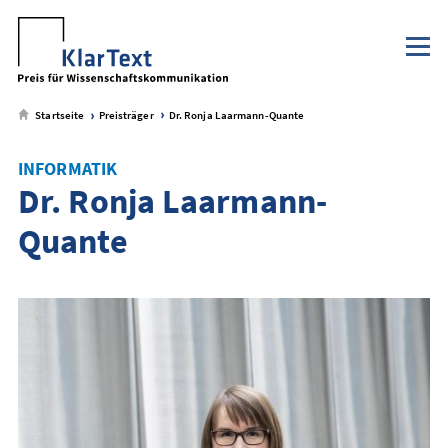
Klaus Tschira Stiftung
NaWik.de
zum
zum
zum
zum
Metamenü
Hauptmenü
Seiteninhalt
Footer-
Menü
Startseite
Preisträger
Dr. Ronja Laarmann-Quante
INFORMATIK
Dr. Ronja Laarmann-
Quante