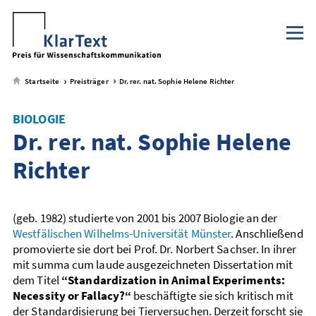
Klaus Tschira Stiftung
NaWik.de
zum
zum
zum
zum
Metamenü
Hauptmenü
Seiteninhalt
Footer-
Menü
Startseite
Preisträger
Dr. rer. nat. Sophie Helene Richter
BIOLOGIE
Dr. rer. nat. Sophie Helene
Richter
(geb. 1982) studierte von 2001 bis 2007 Biologie an der
Westfälischen Wilhelms-Universität Münster
. Anschließend
promovierte sie dort bei Prof. Dr. Norbert Sachser. In ihrer
mit summa cum laude ausgezeichneten Dissertation mit
dem Titel
“Standardization in Animal Experiments:
Necessity or Fallacy?“
beschäftigte sie sich kritisch mit
der Standardisierung bei Tierversuchen. Derzeit forscht sie