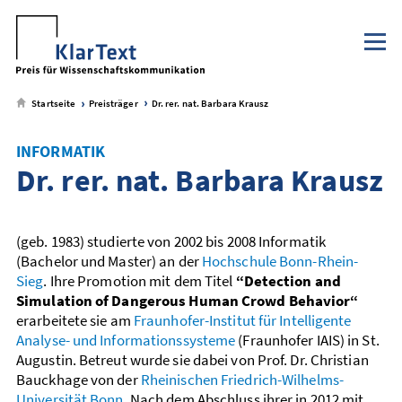
Klaus Tschira Stiftung
NaWik.de
zum
zum
zum
zum
Metamenü
Hauptmenü
Seiteninhalt
Footer-
Menü
Startseite
Preisträger
Dr. rer. nat. Barbara Krausz
INFORMATIK
Dr. rer. nat. Barbara Krausz
(geb. 1983) studierte von 2002 bis 2008 Informatik
(Bachelor und Master) an der
Hochschule Bonn-Rhein-
Sieg
. Ihre Promotion mit dem Titel
“Detection and
Simulation of Dangerous Human Crowd Behavior“
erarbeitete sie am
Fraunhofer-Institut für Intelligente
Analyse- und Informationssysteme
(Fraunhofer IAIS) in St.
Augustin. Betreut wurde sie dabei von Prof. Dr. Christian
Bauckhage von der
Rheinischen Friedrich-Wilhelms-
Universität Bonn
. Nach dem Abschluss ihrer in 2012 mit