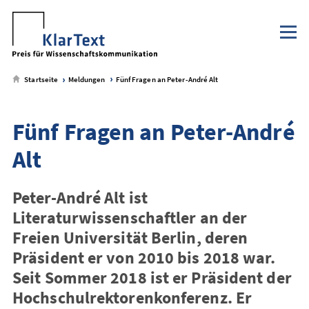
Klaus Tschira Stiftung
NaWik.de
zum
zum
zum
zum
Metamenü
Hauptmenü
Seiteninhalt
Footer-
Menü
Startseite
Meldungen
Fünf Fragen an Peter-André Alt
Fünf Fragen an Peter-André
Alt
Peter-André Alt ist
Literaturwissenschaftler an der
Freien Universität Berlin, deren
Präsident er von 2010 bis 2018 war.
Seit Sommer 2018 ist er Präsident der
Hochschulrektorenkonferenz. Er