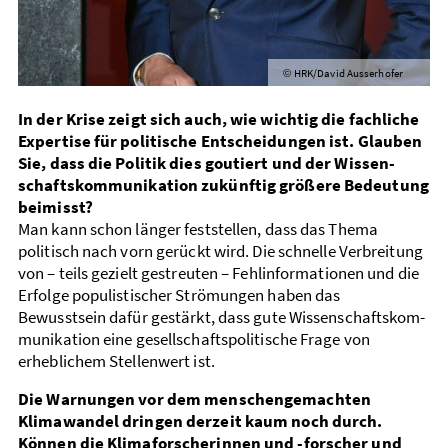
HRK/David Ausserhofer
©
In der Krise zeigt sich auch, wie wichtig die fachliche
Expertise für politische Entscheidungen ist. Glauben
Sie, dass die Politik dies goutiert und der Wissen­
schafts­kommunikation zukünftig größere Bedeutung
beimisst?
Man kann schon länger feststellen, dass das Thema
politisch nach vorn gerückt wird. Die schnelle Verbreitung
von – teils gezielt gestreuten – Fehl­informationen und die
Erfolge populistischer Strö­mungen haben das
Bewusstsein dafür gestärkt, dass gute Wissen­schafts­­kom­
mu­­nikation eine gesellschafts­­politi­sche Frage von
erheblichem Stellen­wert ist.
Die Warnungen vor dem menschen­gemachten
Klimawandel dringen derzeit kaum noch durch.
Können die Klima­­forscherinnen und -forscher und