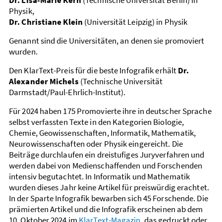
Dr. Lisa-Marie Kern
(Technische Universität Berlin) in
Physik,
Dr. Christiane Klein
(Universität Leipzig) in Physik
Genannt sind die Universitäten, an denen sie promoviert
wurden.
Den KlarText-Preis für die beste Infografik erhält
Dr.
Alexander Michels
(Technische Universität
Darmstadt/Paul-Ehrlich-Institut).
Für 2024 haben 175 Promovierte ihre in deutscher Sprache
selbst verfassten Texte in den Kategorien Biologie,
Chemie, Geo­wissenschaften, Informatik, Mathematik,
Neuro­wissenschaften oder Physik eingereicht. Die
Beiträge durchlaufen ein dreistufiges Juryverfahren und
werden dabei von Medienschaffenden und Forschenden
intensiv begutachtet. In Informatik und Mathematik
wurden dieses Jahr keine Artikel für preiswürdig erachtet.
In der Sparte Infografik bewarben sich 45 Forschende. Die
prämierten Artikel und die Infografik erscheinen ab dem
10. Oktober 2024 im
KlarText-Magazin
, das gedruckt oder