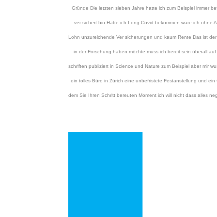
Gründe Die letzten sieben Jahre hatte ich zum Beispiel immer 
ver sichert bin Hätte ich Long Covid bekommen wäre ich ohne 
Lohn unzureichende Ver sicherungen und kaum Rente Das ist de
in der Forschung haben möchte muss ich bereit sein überall auf
schriften publiziert in Science und Nature zum Beispiel aber mir
ein tolles Büro in Zürich eine unbefristete Festanstellung und e
dem Sie Ihren Schritt bereuten Moment ich will nicht dass alles 