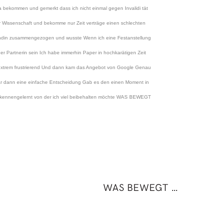
 bekommen und gemerkt dass ich nicht einmal gegen Invalidi tät
r Wissenschaft und bekomme nur Zeit verträge einen schlechten
undin zusammengezogen und wusste Wenn ich eine Festanstellung
er Partnerin sein Ich habe immerhin Paper in hochkarätigen Zeit
ist extrem frustrierend Und dann kam das Angebot von Google Genau
as war dann eine einfache Entscheidung Gab es den einen Moment in
ltur kennengelernt von der ich viel beibehalten möchte WAS BEWEGT