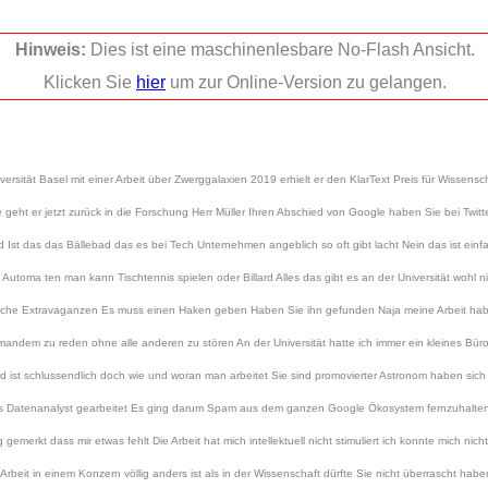
Hinweis:
Dies ist eine maschinenlesbare No-Flash Ansicht.
Klicken Sie
hier
um zur Online-Version zu gelangen.
versität Basel mit einer Arbeit über Zwerggalaxien 2019 erhielt er den KlarText Preis für Wisse
ht er jetzt zurück in die Forschung Herr Müller Ihren Abschied von Google haben Sie bei Twitter
Ist das das Bällebad das es bei Tech Unternehmen angeblich so oft gibt lacht Nein das ist einfa
utoma ten man kann Tischtennis spielen oder Billard Alles das gibt es an der Universität wohl nic
che Extravaganzen Es muss einen Haken geben Haben Sie ihn gefunden Naja meine Arbeit habe
dem zu reden ohne alle anderen zu stören An der Universität hatte ich immer ein kleines Büro W
ist schlussendlich doch wie und woran man arbeitet Sie sind promovierter Astronom haben sich mi
ls Datenanalyst gearbeitet Es ging darum Spam aus dem ganzen Google Ökosystem fernzuhalten
gemerkt dass mir etwas fehlt Die Arbeit hat mich intellektuell nicht stimuliert ich konnte mich nic
beit in einem Konzern völlig anders ist als in der Wissenschaft dürfte Sie nicht überrascht h