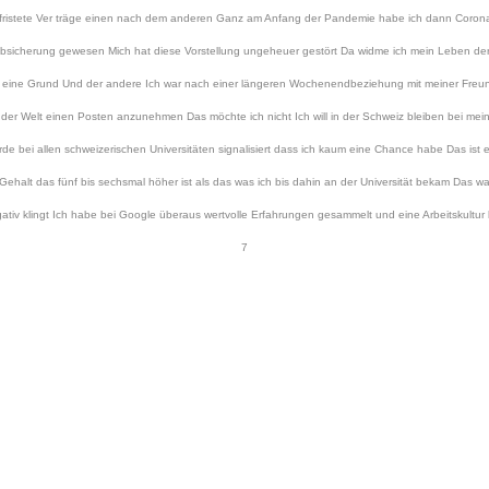
befristete Ver träge einen nach dem anderen Ganz am Anfang der Pandemie habe ich dann Corona
Absicherung gewesen Mich hat diese Vorstellung ungeheuer gestört Da widme ich mein Leben de
r eine Grund Und der andere Ich war nach einer längeren Wochenendbeziehung mit meiner Fre
 der Welt einen Posten anzunehmen Das möchte ich nicht Ich will in der Schweiz bleiben bei mein
 wurde bei allen schweizerischen Universitäten signalisiert dass ich kaum eine Chance habe Das 
in Gehalt das fünf bis sechsmal höher ist als das was ich bis dahin an der Universität bekam D
negativ klingt Ich habe bei Google überaus wertvolle Erfahrungen gesammelt und eine Arbeitsku
7