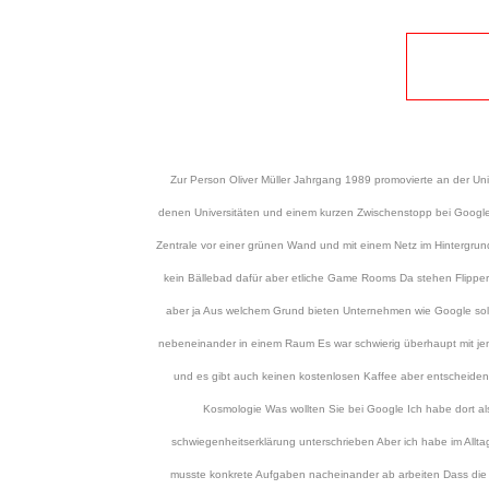
Zur Person Oliver Müller Jahrgang 1989 promovierte an der Uni
denen Universitäten und einem kurzen Zwischenstopp bei Google ge
Zentrale vor einer grünen Wand und mit einem Netz im Hintergrund 
kein Bällebad dafür aber etliche Game Rooms Da stehen Flipper A
aber ja Aus welchem Grund bieten Unternehmen wie Google sol
nebeneinander in einem Raum Es war schwierig überhaupt mit jeman
und es gibt auch keinen kostenlosen Kaffee aber entscheidend 
Kosmologie Was wollten Sie bei Google Ich habe dort a
schwiegenheitserklärung unterschrieben Aber ich habe im Alltag 
musste konkrete Aufgaben nacheinander ab arbeiten Dass die Ar