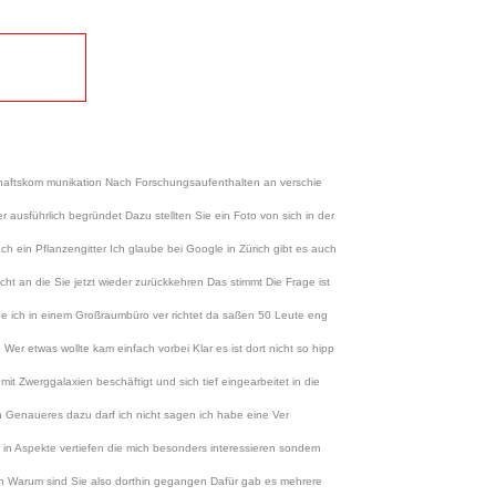
nschaftskom munikation Nach Forschungsaufenthalten an verschie
 ausführlich begründet Dazu stellten Sie ein Foto von sich in der
ch ein Pflanzengitter Ich glaube bei Google in Zürich gibt es auch
ht an die Sie jetzt wieder zurückkehren Das stimmt Die Frage ist
 ich in einem Großraumbüro ver richtet da saßen 50 Leute eng
er etwas wollte kam einfach vorbei Klar es ist dort nicht so hipp
t Zwerggalaxien beschäftigt und sich tief eingearbeitet in die
 Genaueres dazu darf ich nicht sagen ich habe eine Ver
ht in Aspekte vertiefen die mich besonders interessieren sondern
aben Warum sind Sie also dorthin gegangen Dafür gab es mehrere