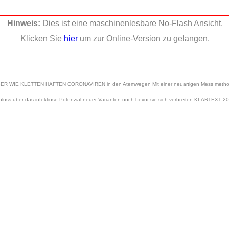
Hinweis:
Dies ist eine maschinenlesbare No-Flash Ansicht.
Klicken Sie
hier
um zur Online-Version zu gelangen.
E KLETTEN HAFTEN CORONAVIREN in den Atemwegen Mit einer neuartigen Mess methode la
hluss über das infektiöse Potenzial neuer Varianten noch bevor sie sich verbreiten KLARTEXT 2