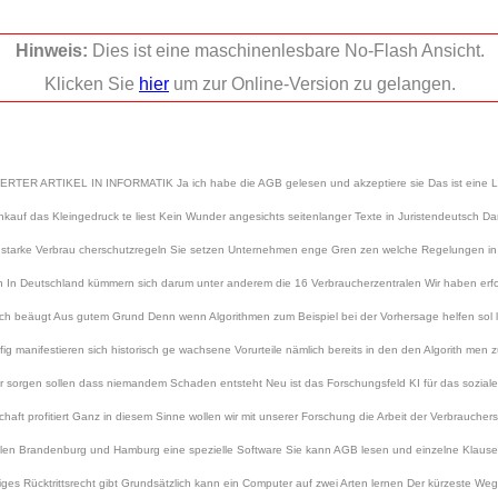
Hinweis:
Dies ist eine maschinenlesbare No-Flash Ansicht.
Klicken Sie
hier
um zur Online-Version zu gelangen.
RTIKEL IN INFORMATIK Ja ich habe die AGB gelesen und akzeptiere sie Das ist eine Lüge 
kauf das Kleingedruck te liest Kein Wunder angesichts seitenlanger Texte in Juristendeutsch D
t starke Verbrau cherschutzregeln Sie setzen Unternehmen enge Gren zen welche Regelungen in 
In Deutschland kümmern sich darum unter anderem die 16 Verbraucherzentralen Wir haben erforsc
tisch beäugt Aus gutem Grund Denn wenn Algorithmen zum Beispiel bei der Vorhersage helfen sol len 
g manifestieren sich historisch ge wachsene Vorurteile nämlich bereits in den den Algorith men 
r sorgen sollen dass niemandem Schaden entsteht Neu ist das Forschungsfeld KI für das sozial
haft profitiert Ganz in diesem Sinne wollen wir mit unserer Forschung die Arbeit der Verbrauch
len Brandenburg und Hamburg eine spezielle Software Sie kann AGB lesen und einzelne Klause
ges Rücktrittsrecht gibt Grundsätzlich kann ein Computer auf zwei Arten lernen Der kürzeste Weg 