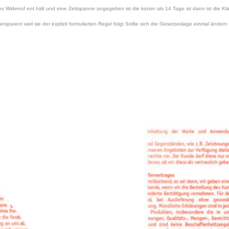
 Widerruf ent hält und eine Zeitspanne angegeben ist die kürzer als 14 Tage ist dann ist die Klau
nsparent weil sie der explizit formulierten Regel folgt Sollte sich die Gesetzeslage einmal ändern