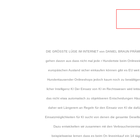
DIE GRÖSSTE LÜGE IM INTERNET von DANIEL BRAUN PRÄMIERTER A
gehen davon aus dass nicht mal jede r Hundertste beim Onlineein
europäischen Ausland sicher einkaufen können gibt es EU wei
Hunderttausender Onlineshops jedoch kaum noch zu bewältigen 
licher Intelligenz KI Der Einsatz von KI im Rechtswesen wird kri
das nicht etwa automatisch zu objektiveren Entscheidungen Häufi
daher seit Längerem an Regeln für den Einsatz von KI die dafü
Einsatzmöglichkeiten für KI sucht von denen die gesamte Gesellsc
Dazu entwickelten wir zusammen mit den Verbraucherzentra
beispielsweise lernen dass es beim On lineeinkauf ein 14 tägi