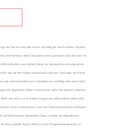
der wir uns fast alle schon schuldig ge macht haben Studien
amit Unternehmen diese Situation nicht ausnutzen und wir auch im
AGB enthalten sein dürfen Diese zu überwachen ist angesichts
ht wie wir ihre Arbeit unterstützen können Und zwar mit Künst
wie wahrscheinlich ein e Straftäter in rückfällig wird dann führt
zugrunde liegenden Daten Forschende vieler Dis ziplinen arbeiten
e Wohl das nicht nur Schaden begrenzen will sondern aktiv nach
erschützer innen unterstützen und zum Verbraucherschutz beitragen
ln auf Rechtstreue überprüfen Dazu musste der Algorithmus
ist eine explizite Regel direkt in einer Programmiersprache zu